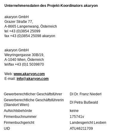
Unternehmensdaten des Projekt-Koordinators akaryon
akaryon GmbH
Grazer Straße 77,
A-8665 Langenwang, Österreich
tel +43 (0)3854 25099
fax +43 (0)3854 25098 akaryon
akaryon GmbH
Weyringergasse 30B/19,
A-1040 Wien, Österreich
tel/fax +43 (0)1 5039870
Web:
www.akaryon.com
E-mail:
info@akaryon.com
Gewerberechtlicher Geschäftsführer
DI Dr. Franz Niederl
Gewerberechtliche Geschäftsführerin
DI Petra Bußwald
(Standort Wien)
Aufsichtsbehörde
keine
Firmenbuchnummer
175741v
Firmenbuchgericht
Landesgericht Leoben
UID
ATU46211709