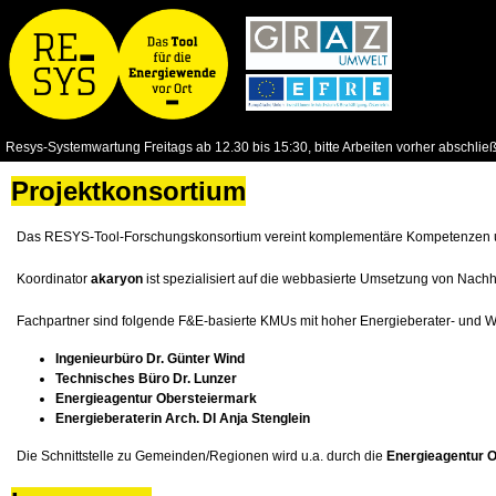
Resys-Systemwartung Freitags ab 12.30 bis 15:30, bitte Arbeiten vorher abschlie
Projektkonsortium
Das RESYS-Tool-Forschungskonsortium vereint komplementäre Kompetenzen un
Koordinator
akaryon
ist spezialisiert auf die webbasierte Umsetzung von Nachh
Fachpartner sind folgende F&E-basierte KMUs mit hoher Energieberater- und 
Ingenieurbüro Dr. Günter Wind
Technisches Büro Dr. Lunzer
Energieagentur Obersteiermark
Energieberaterin Arch. DI Anja Stenglein
Die Schnittstelle zu Gemeinden/Regionen wird u.a. durch die
Energieagentur 